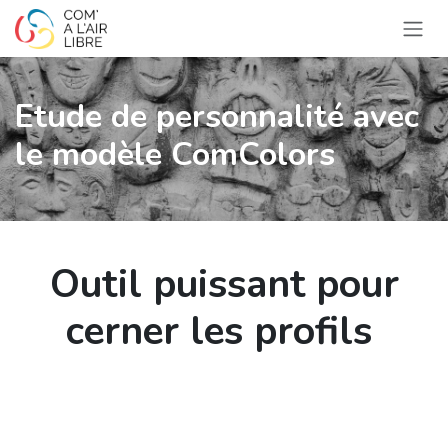
Se rendre au contenu
Etude de personnalité avec
le modèle ComColors
Outil puissant pour
cerner les profils